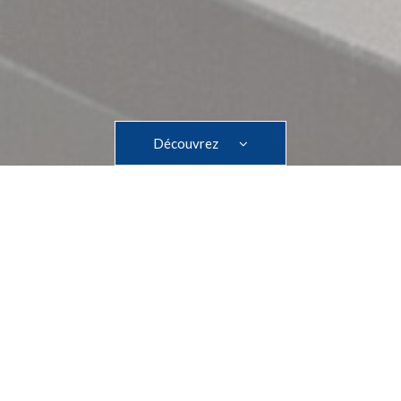
Découvrez
Accueil
>>
Offres
Offres spéciales - Ne passez plus à
côté de nos bons plans !