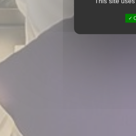
This site uses
O