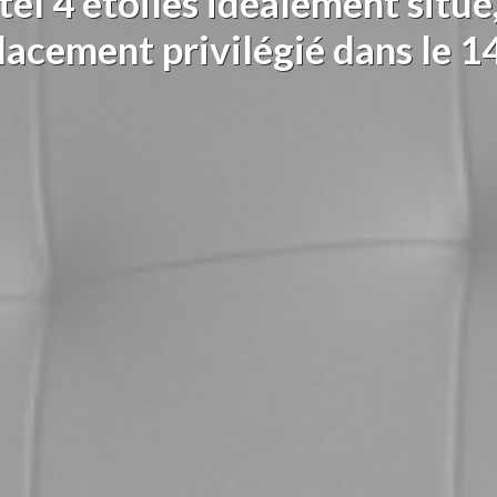
el 4 étoiles idéalement situé
acement privilégié dans le 