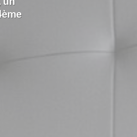
, un
14ème