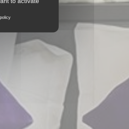
ant to activate
policy