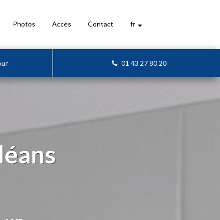
Photos
Accès
Contact
fr
our
01 43 27 80 20
léans